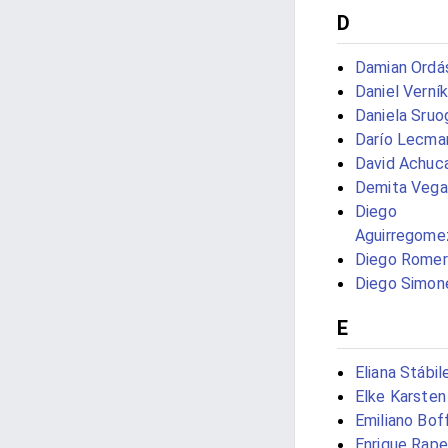
D
Damian Ordá
Daniel Verník
Daniela Sruo
Darío Lecma
David Achuca
Demita Vega
Diego
Aguirregome
Diego Romero
Diego Simon
E
Eliana Stábil
Elke Karsten
Emiliano Boff
Enrique Rape