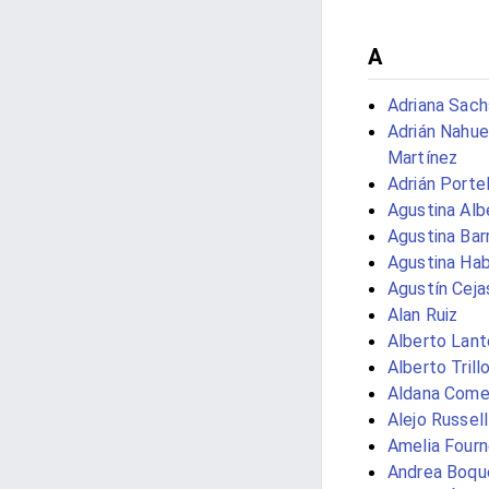
A
Adriana Sach
Adrián Nahue
Martínez
Adrián Porte
Agustina Alb
Agustina Bar
Agustina Hab
Agustín Ceja
Alan Ruiz
Alberto Lant
Alberto Trill
Aldana Come
Alejo Russell
Amelia Fourn
Andrea Boqu