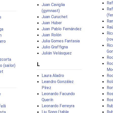
Raf
Juan Caviglia
Raf
(gymnast)
(fe
Juan Curuchet
s
Ra
Juan Huber
Raú
Juan Pablo Fernández
ga
Ric
Juan Rolón
n
(ro
Julia Gomes Fantasia
rro
Ric
Julio Graffigna
Gon
Julián Velásquez
Roc
zcorta
Roc
L
 (sailor)
Mo
et
Laura Aladro
Rod
Leandro González
Rol
Pírez
Ro
Leonardo Facundo
Ros
e
Querín
Ros
Leonardo Ferreyra
Rub
elli
Liu Song (table
Rub
sta