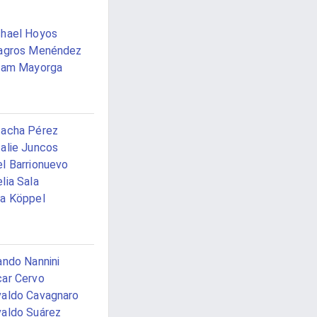
hael Hoyos
agros Menéndez
iam Mayorga
acha Pérez
alie Juncos
l Barrionuevo
lia Sala
a Köppel
ando Nannini
ar Cervo
aldo Cavagnaro
aldo Suárez