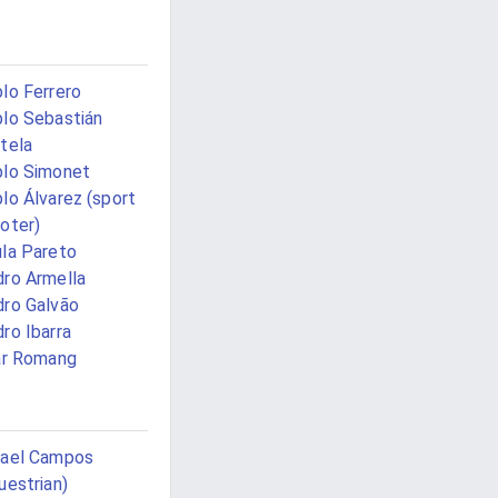
lo Ferrero
lo Sebastián
tela
lo Simonet
lo Álvarez (sport
oter)
la Pareto
ro Armella
ro Galvão
ro Ibarra
ar Romang
fael Campos
uestrian)