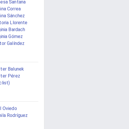
esa Santana
ina Correa
ina Sánchez
toria Llorente
ginia Bardach
ginia Gómez
tor Galíndez
ter Balunek
ter Pérez
clist)
l Oviedo
ila Rodríguez