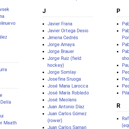
vsek
J
P
na
linuevo
Javier Frana
Pab
Javier Ortega Desio
Pab
ález
Jimena Cedrés
Por
Jorge Amaya
Pab
Jorge Brauer
Pab
Jorge Ruiz (field
sho
hockey)
Pau
urra
Jorge Somlay
Ped
Josefina Sruoga
Ped
José Maria Larocca
Ped
José María Robledo
Pil
te
José Meolans
 Delía
R
Juan Antonio Díaz
Juan Carlos Gómez
ui
Ra
(rower)
er Maath
(eq
Juan Carlos Sarnari