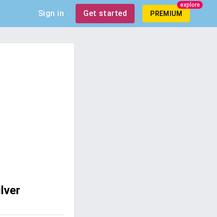
explore
Sign in
Get started
PREMIUM
lver