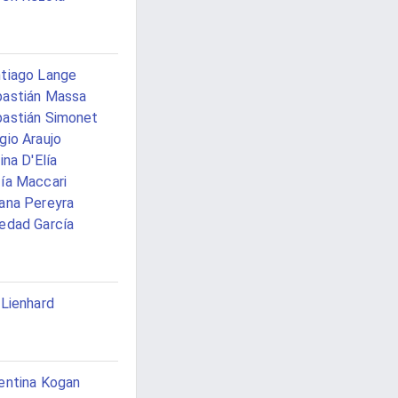
tiago Lange
astián Massa
astián Simonet
gio Araujo
vina D'Elía
ía Maccari
ana Pereyra
edad García
 Lienhard
entina Kogan