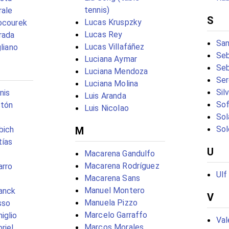
tennis)
rale
S
Lucas Kruspzky
ocourek
Lucas Rey
rada
San
Lucas Villafáñez
gliano
Seb
Luciana Aymar
Seb
Luciana Mendoza
Ser
Luciana Molina
Sil
nis
Luis Aranda
Sof
stón
Luis Nicolao
Sol
Sol
bich
M
tías
U
Macarena Gandulfo
Macarena Rodríguez
arro
Ulf
Macarena Sans
Manuel Montero
anck
V
Manuela Pizzo
sso
Marcelo Garraffo
iglio
Val
Marcos Morales
riel