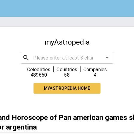
myAstropedia
|
|
Celebrities
Countries
Companies
489650
58
4
MYASTROPEDIA HOME
 and Horoscope of Pan american games si
or argentina