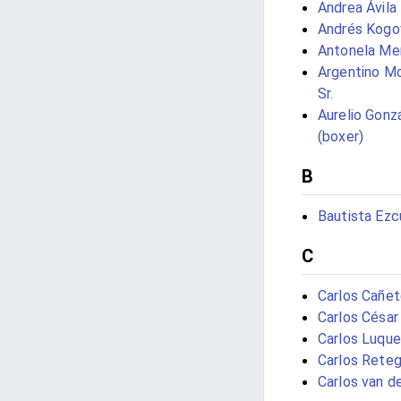
Andrea Ávila
Andrés Kogo
Antonela Me
Argentino Mo
Sr.
Aurelio Gonz
(boxer)
B
Bautista Ezc
C
Carlos Cañe
Carlos César
Carlos Luque
Carlos Reteg
Carlos van d