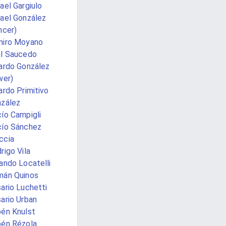
ael Gargiulo
ael González
ncer)
miro Moyano
l Saucedo
ardo González
wer)
ardo Primitivo
zález
ío Campigli
ío Sánchez
ccia
rigo Vila
ando Locatelli
mán Quinos
ario Luchetti
ario Urban
én Knulst
én Rézola