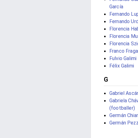
García
Fernando Lup
Fernando Urd
Florencia Ha
Florencia Mu
Florencia Szi
Franco Frag
Fulvio Galimi
Félix Galimi
G
Gabriel Ascá
Gabriela Chá
(footballer)
Germán Chiar
Germán Pezz