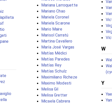
Van
Mariana Larroquette
Van
Mariano Chao
iz
Van
Mariela Coronel
apilleta
Vic
Mariela Scarone
bif
Vir
Mario Maire
tio
Vir
Marisol Carratú
geti
Víc
Martina Cavallero
apane
María José Vargas
W
Matías Médici
Matías Paredes
Wal
Matías Rey
Wal
Matías Schulz
(cy
rate
Maximiliano Richeze
vez
Y
Maximo Modesti
Melisa Gil
aviglio
Yae
Melisa Gretter
ella
Yam
Micaela Cabrera