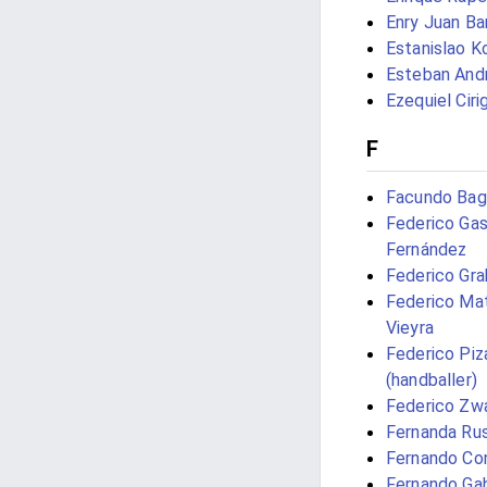
Enry Juan Ba
Estanislao K
Esteban And
Ezequiel Ciri
F
Facundo Bag
Federico Ga
Fernández
Federico Gra
Federico Ma
Vieyra
Federico Piz
(handballer)
Federico Zw
Fernanda Ru
Fernando Con
Fernando Gab