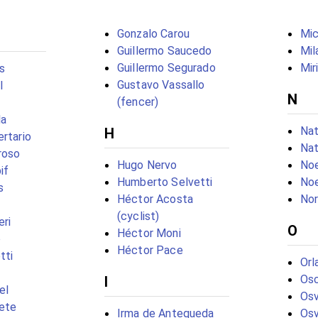
Gonzalo Carou
Mic
Guillermo Saucedo
Mil
Guillermo Segurado
Mir
s
Gustavo Vassallo
l
N
(fencer)
la
Nat
H
ertario
Nat
roso
Hugo Nervo
Noe
if
Humberto Selvetti
Noe
s
Héctor Acosta
Nor
(cyclist)
eri
O
Héctor Moni
o
Héctor Pace
tti
Orl
Osc
I
el
Osv
ete
Irma de Antequeda
Osv