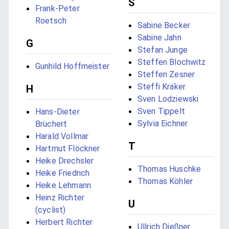
S
Frank-Peter
Roetsch
Sabine Becker
Sabine Jahn
G
Stefan Junge
Steffen Blochwitz
Gunhild Hoffmeister
Steffen Zesner
Steffi Kräker
H
Sven Lodziewski
Sven Tippelt
Hans-Dieter
Sylvia Eichner
Brüchert
Harald Vollmar
T
Hartmut Flöckner
Heike Drechsler
Thomas Huschke
Heike Friedrich
Thomas Köhler
Heike Lehmann
Heinz Richter
U
(cyclist)
Herbert Richter
Ullrich Dießner