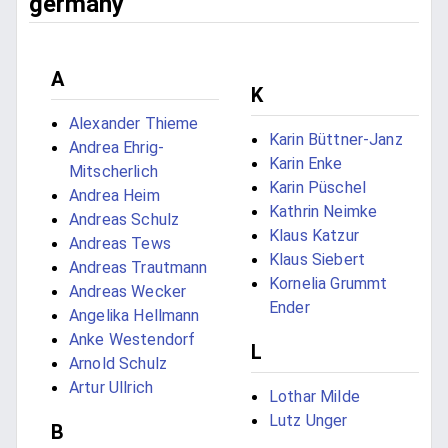
germany
A
K
Alexander Thieme
Karin Büttner-Janz
Andrea Ehrig-
Karin Enke
Mitscherlich
Karin Püschel
Andrea Heim
Kathrin Neimke
Andreas Schulz
Klaus Katzur
Andreas Tews
Klaus Siebert
Andreas Trautmann
Kornelia Grummt
Andreas Wecker
Ender
Angelika Hellmann
Anke Westendorf
L
Arnold Schulz
Artur Ullrich
Lothar Milde
Lutz Unger
B