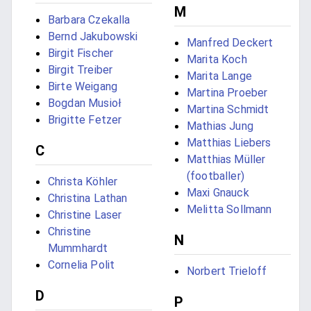
M
Barbara Czekalla
Bernd Jakubowski
Manfred Deckert
Birgit Fischer
Marita Koch
Birgit Treiber
Marita Lange
Birte Weigang
Martina Proeber
Bogdan Musioł
Martina Schmidt
Brigitte Fetzer
Mathias Jung
Matthias Liebers
C
Matthias Müller
(footballer)
Christa Köhler
Maxi Gnauck
Christina Lathan
Melitta Sollmann
Christine Laser
Christine
N
Mummhardt
Cornelia Polit
Norbert Trieloff
D
P