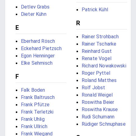
Detlev Grabs
Patrick Kühl
Dieter Kühn
R
E
Rainer Strohbach
Eberhard Rösch
Rainer Tscharke
Eckehard Pietzsch
Reinhard Gust
Egon Henninger
Renate Vogel
Elke Sehmisch
Richard Nowakowski
Roger Pyttel
F
Roland Matthes
Rolf Jobst
Falk Boden
Ronald Weigel
Frank Baltrusch
Roswitha Beier
Frank Pfütze
Roswitha Krause
Frank Terletzki
Rudi Schumann
Frank Uhlig
Rüdiger Schnuphase
Frank Ullrich
Frank Wiegand