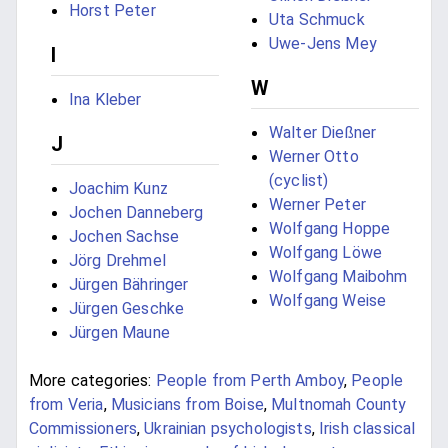
Horst Peter
Uta Schmuck
Uwe-Jens Mey
I
W
Ina Kleber
Walter Dießner
J
Werner Otto
(cyclist)
Joachim Kunz
Werner Peter
Jochen Danneberg
Wolfgang Hoppe
Jochen Sachse
Wolfgang Löwe
Jörg Drehmel
Wolfgang Maibohm
Jürgen Bähringer
Wolfgang Weise
Jürgen Geschke
Jürgen Maune
More categories:
People from Perth Amboy
,
People
from Veria
,
Musicians from Boise
,
Multnomah County
Commissioners
,
Ukrainian psychologists
,
Irish classical