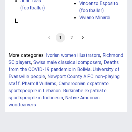
João Dias
Vincenzo Esposito
(footballer)
(footballer)
Viviano Minardi
L
1
2
More categories:
Ivorian women illustrators
,
Richmond
SC players
,
Swiss male classical composers
,
Deaths
from the COVID-19 pandemic in Bolivia
,
University of
Evansville people
,
Newport County A.F.C. non-playing
staff
,
Pharrell Williams
,
Cameroonian expatriate
sportspeople in Lebanon
,
Burkinabé expatriate
sportspeople in Indonesia
,
Native American
woodcarvers