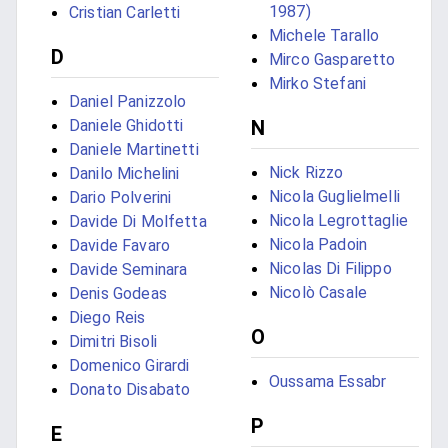
1987)
Cristian Carletti
Michele Tarallo
D
Mirco Gasparetto
Mirko Stefani
Daniel Panizzolo
Daniele Ghidotti
N
Daniele Martinetti
Nick Rizzo
Danilo Michelini
Nicola Guglielmelli
Dario Polverini
Nicola Legrottaglie
Davide Di Molfetta
Nicola Padoin
Davide Favaro
Nicolas Di Filippo
Davide Seminara
Nicolò Casale
Denis Godeas
Diego Reis
O
Dimitri Bisoli
Domenico Girardi
Oussama Essabr
Donato Disabato
P
E