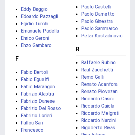
Paolo Castelli
Eddy Baggio
Paolo Dametto
Edoardo Pazzagli
Paolo Ginestra
Egidio Turchi
Paolo Sammarco
Emanuele Padella
Petar Kostadinović
Enrico Geroni
Enzo Gambaro
R
F
Raffaele Rubino
Raul Zucchetti
Fabio Bertoli
Remo Galli
Fabio Eguelfi
Renato Acanfora
Fabio Marangon
Renato Piovezan
Fabrizio Alastra
Riccardo Casini
Fabrizio Danese
Riccardo Gaiola
Fabrizio Del Rosso
Riccardo Melgrati
Fabrizio Lorieri
Riccardo Nardini
Fallou Sarr
Rigoberto Rivas
Francesco
Rino Iuliano