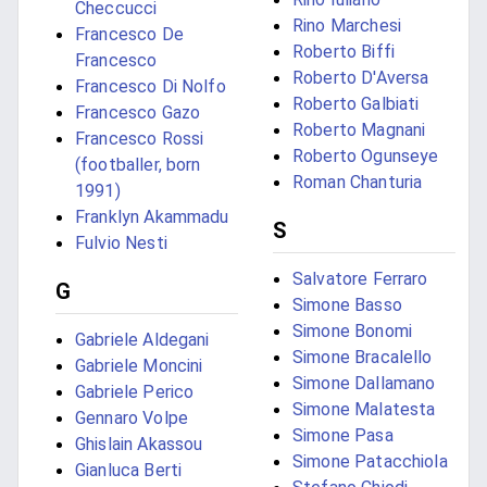
Checcucci
Rino Marchesi
Francesco De
Roberto Biffi
Francesco
Roberto D'Aversa
Francesco Di Nolfo
Roberto Galbiati
Francesco Gazo
Roberto Magnani
Francesco Rossi
Roberto Ogunseye
(footballer, born
Roman Chanturia
1991)
Franklyn Akammadu
S
Fulvio Nesti
Salvatore Ferraro
G
Simone Basso
Simone Bonomi
Gabriele Aldegani
Simone Bracalello
Gabriele Moncini
Simone Dallamano
Gabriele Perico
Simone Malatesta
Gennaro Volpe
Simone Pasa
Ghislain Akassou
Simone Patacchiola
Gianluca Berti