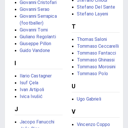
Stefano Chiodi
Giovanni Cristofari
Stefano Del Sante
Giovanni Serao
Stefano Layeni
Giovanni Serrapica
(footballer)
T
Giovanni Tomi
Giuliano Regolanti
Thomas Saloni
Giuseppe Pillon
Tommaso Ceccarelli
Guido Vandone
Tommaso Fantacci
Tommaso Ghinassi
I
Tommaso Morosini
Tommaso Polo
Ilario Castagner
Isuf Çela
U
Ivan Artipoli
Ivica Ivušić
Ugo Gabrieli
J
V
Jacopo Fanucchi
Vincenzo Coppo