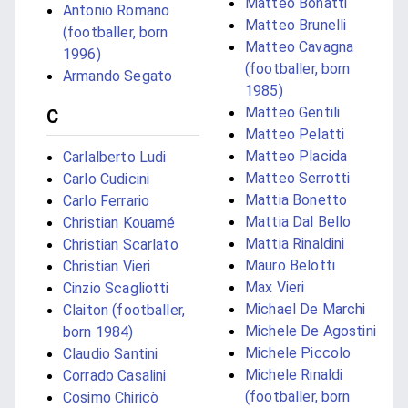
Matteo Bonatti
Antonio Romano
Matteo Brunelli
(footballer, born
Matteo Cavagna
1996)
(footballer, born
Armando Segato
1985)
Matteo Gentili
C
Matteo Pelatti
Matteo Placida
Carlalberto Ludi
Matteo Serrotti
Carlo Cudicini
Mattia Bonetto
Carlo Ferrario
Mattia Dal Bello
Christian Kouamé
Mattia Rinaldini
Christian Scarlato
Mauro Belotti
Christian Vieri
Max Vieri
Cinzio Scagliotti
Michael De Marchi
Claiton (footballer,
Michele De Agostini
born 1984)
Michele Piccolo
Claudio Santini
Michele Rinaldi
Corrado Casalini
(footballer, born
Cosimo Chiricò