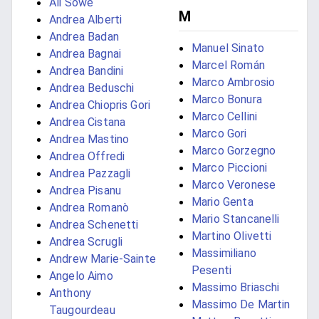
Ali Sowe
M
Andrea Alberti
Andrea Badan
Manuel Sinato
Andrea Bagnai
Marcel Román
Andrea Bandini
Marco Ambrosio
Andrea Beduschi
Marco Bonura
Andrea Chiopris Gori
Marco Cellini
Andrea Cistana
Marco Gori
Andrea Mastino
Marco Gorzegno
Andrea Offredi
Marco Piccioni
Andrea Pazzagli
Marco Veronese
Andrea Pisanu
Mario Genta
Andrea Romanò
Mario Stancanelli
Andrea Schenetti
Martino Olivetti
Andrea Scrugli
Massimiliano
Andrew Marie-Sainte
Pesenti
Angelo Aimo
Massimo Briaschi
Anthony
Massimo De Martin
Taugourdeau